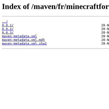
Index of /maven/fr/minecraftf
../
0.0.1/
0.0.2/
0.0.3/
maven-metadata.xml
maven-metadata.xml.md5
maven-metadata.xml.sha1